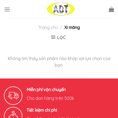
Skip
to
content
Trang chủ
/
Xi măng
LỌC
Không tìm thấy sản phẩm nào khớp với lựa chọn của
bạn.
Miễn phí vận chuyển
Cho đơn hàng trên 500k
Tiết kiệm chi phí