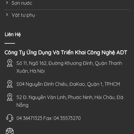
Sơn nước
Vật tư phụ
Liên Hệ
Công Ty Ứng Dụng Và Triển Khai Công Nghệ ADT
Số 11, Ngõ 162, Đường Khương Đình, Quận Thanh
Xuân, Hà Nội
S04 Nguyễn Đình Chiểu, ĐaKao, Quận 1, TPHCM
52 Đ. Nguyễn Văn Linh, Phước Ninh, Hải Châu, Đà
Nẵng
04 36471323 Fax: 04 35573270