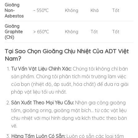
Gioăng
Non-
~ 550°C
Không
Khá
Tốt
Asbestos
Gioăng
Graphite
> 650°C
Không
Tốt
Tốt
(Chì)
Tại Sao Chọn Gioăng Chịu Nhiệt Của ADT Việt
Nam?
Tư Vấn Vật Liệu Chính Xác:
Chúng tôi không chỉ bán
sản phẩm. Chúng tôi phân tích môi trường làm việc
của bạn (nhiệt độ, áp suất, hóa chất) để đưa ra giải
pháp vật liệu tối ưu nhất.
Sản Xuất Theo Mọi Yêu Cầu:
Nhận gia công gioăng
tấm, gioăng oring, gioăng mặt bích… từ các vật liệu
chịu nhiệt với mọi hình dạng và kích thước theo bản
vẽ.
Hàng Tấm Luôn Có Sẵn:
Luôn có sẵn các loại tấm