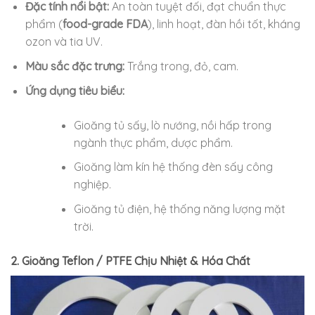
Đặc tính nổi bật:
An toàn tuyệt đối, đạt chuẩn thực
phẩm (
food-grade FDA
), linh hoạt, đàn hồi tốt, kháng
ozon và tia UV.
Màu sắc đặc trưng:
Trắng trong, đỏ, cam.
Ứng dụng tiêu biểu:
Gioăng tủ sấy, lò nướng, nồi hấp trong
ngành thực phẩm, dược phẩm.
Gioăng làm kín hệ thống đèn sấy công
nghiệp.
Gioăng tủ điện, hệ thống năng lượng mặt
trời.
2. Gioăng Teflon / PTFE Chịu Nhiệt & Hóa Chất