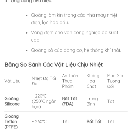
Ứng dụng tiêu biểu:
Gioăng làm kín trong các nhà máy nhiệt
điện, lọc hóa dầu.
Vòng đệm cho van công nghiệp áp suất
cao.
Gioăng xả của động cơ, hệ thống khí thải.
Bảng So Sánh Các Vật Liệu Chịu Nhiệt
An Toàn
Kháng
Mức Giá
Nhiệt Độ Tối
Vật Liệu
Thực
Hóa
Tương
Đa
Phẩm
Chất
Đối
~ 220°C
Gioăng
Rất Tốt
Trung
(250°C ngắn
Tốt
Silicone
(FDA)
Bình
hạn)
Gioăng
Teflon
~ 260°C
Tốt
Rất Tốt
Tốt
(PTFE)