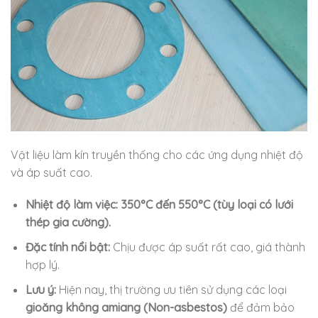
Vật liệu làm kín truyền thống cho các ứng dụng nhiệt độ
và áp suất cao.
Nhiệt độ làm việc:
350°C đến 550°C (tùy loại có lưới
thép gia cường).
Đặc tính nổi bật:
Chịu được áp suất rất cao, giá thành
hợp lý.
Lưu ý:
Hiện nay, thị trường ưu tiên sử dụng các loại
gioăng không amiang (Non-asbestos)
để đảm bảo