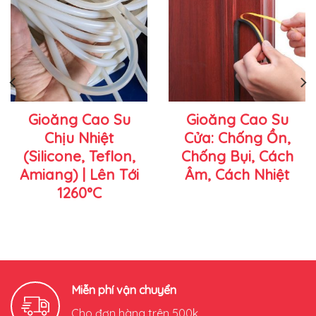
Gioăng Cao Su
Gioăng Cao Su
Chịu Nhiệt
Cửa: Chống Ồn,
(Silicone, Teflon,
Chống Bụi, Cách
Amiang) | Lên Tới
Âm, Cách Nhiệt
1260°C
Miễn phí vận chuyển
Cho đơn hàng trên 500k