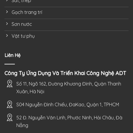
Sắt, thép
Gạch trang trí
Sơn nước
Vật tư phụ
Liên Hệ
Công Ty Ứng Dụng Và Triển Khai Công Nghệ ADT
Số 11, Ngõ 162, Đường Khương Đình, Quận Thanh
Xuân, Hà Nội
S04 Nguyễn Đình Chiểu, ĐaKao, Quận 1, TPHCM
52 Đ. Nguyễn Văn Linh, Phước Ninh, Hải Châu, Đà
Nẵng