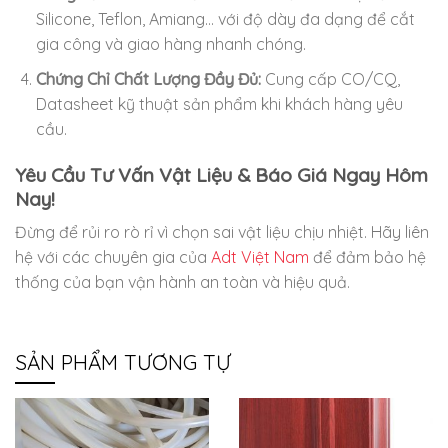
Silicone, Teflon, Amiang… với độ dày đa dạng để cắt
gia công và giao hàng nhanh chóng.
Chứng Chỉ Chất Lượng Đầy Đủ:
Cung cấp CO/CQ,
Datasheet kỹ thuật sản phẩm khi khách hàng yêu
cầu.
Yêu Cầu Tư Vấn Vật Liệu & Báo Giá Ngay Hôm
Nay!
Đừng để rủi ro rò rỉ vì chọn sai vật liệu chịu nhiệt. Hãy liên
hệ với các chuyên gia của
Adt Việt Nam
để đảm bảo hệ
thống của bạn vận hành an toàn và hiệu quả.
SẢN PHẨM TƯƠNG TỰ