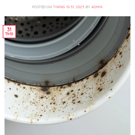
POSTED ON
THÁNG 10 31, 2025
BY
ADMIN
31
Th10