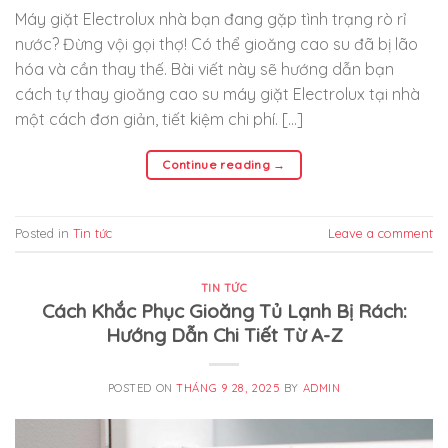
Máy giặt Electrolux nhà bạn đang gặp tình trạng rò rỉ
nước? Đừng vội gọi thợ! Có thể gioăng cao su đã bị lão
hóa và cần thay thế. Bài viết này sẽ hướng dẫn bạn
cách tự thay gioăng cao su máy giặt Electrolux tại nhà
một cách đơn giản, tiết kiệm chi phí. […]
Continue reading
→
Posted in
Tin tức
Leave a comment
TIN TỨC
Cách Khắc Phục Gioăng Tủ Lạnh Bị Rách:
Hướng Dẫn Chi Tiết Từ A-Z
POSTED ON
THÁNG 9 28, 2025
BY
ADMIN